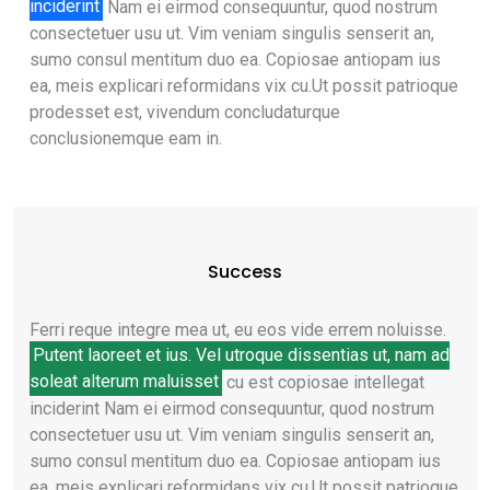
inciderint
Nam ei eirmod consequuntur, quod nostrum
consectetuer usu ut. Vim veniam singulis senserit an,
sumo consul mentitum duo ea. Copiosae antiopam ius
ea, meis explicari reformidans vix cu.Ut possit patrioque
prodesset est, vivendum concludaturque
conclusionemque eam in.
Success
Ferri reque integre mea ut, eu eos vide errem noluisse.
Putent laoreet et ius. Vel utroque dissentias ut, nam ad
soleat alterum maluisset
cu est copiosae intellegat
inciderint Nam ei eirmod consequuntur, quod nostrum
consectetuer usu ut. Vim veniam singulis senserit an,
sumo consul mentitum duo ea. Copiosae antiopam ius
ea, meis explicari reformidans vix cu.Ut possit patrioque