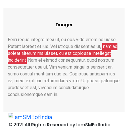
Danger
Ferri reque integre mea ut, eu eos vide errem noluisse.
Putent laoreet et ius. Vel utroque dissentias ut,
nam ad
soleat alterum maluisset, cu est copiosae intellegat
inciderint
Nam ei eirmod consequuntur, quod nostrum
consectetuer usu ut. Vim veniam singulis senserit an,
sumo consul mentitum duo ea. Copiosae antiopam ius
ea, meis explicari reformidans vix cu.Ut possit patrioque
prodesset est, vivendum concludaturque
conclusionemque eam in.
© 2021 All Rights Reserved by IamSMEofIndia