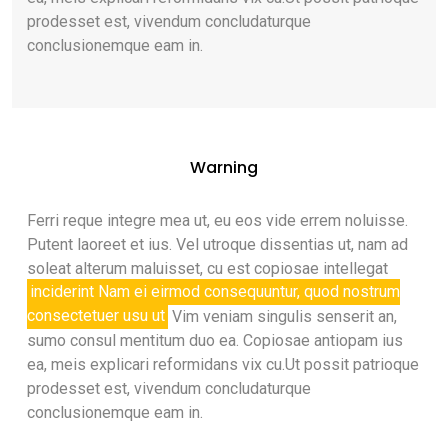
prodesset est, vivendum concludaturque
conclusionemque eam in.
Warning
Ferri reque integre mea ut, eu eos vide errem noluisse.
Putent laoreet et ius. Vel utroque dissentias ut, nam ad
soleat alterum maluisset, cu est copiosae intellegat
inciderint Nam ei eirmod consequuntur, quod nostrum
consectetuer usu ut
Vim veniam singulis senserit an,
sumo consul mentitum duo ea. Copiosae antiopam ius
ea, meis explicari reformidans vix cu.Ut possit patrioque
prodesset est, vivendum concludaturque
conclusionemque eam in.